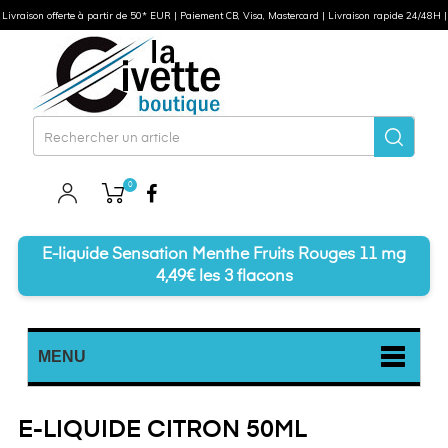
Livraison offerte à partir de 50* EUR | Paiement CB, Visa, Mastercard | Livraison rapide 24/48H |
0
Facebook
E-liquide Sensation Menthe Fruits Rouges 11 mg
4,49€ les 3 flacons
MENU
E-LIQUIDE CITRON 50ML