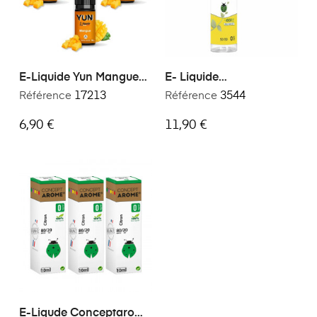
E-Liquide Yun Mangue
E- Liquide
30 Ml
Conceptarome
Référence
17213
Référence
3544
Framboise Bleue Yuzu
50ml
6,90 €
11,90 €
E-Liqude Conceptarome