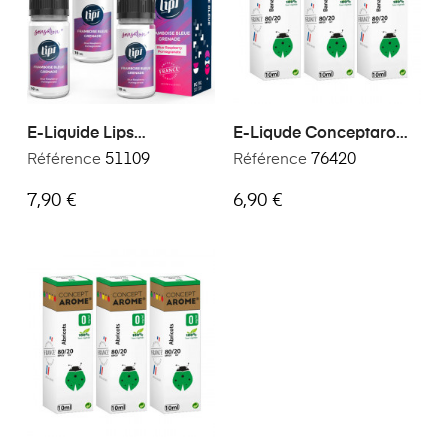
E-Liquide Lips
E-Liqude Conceptarome
Framboise Bleue
Banane 30ml
Référence
51109
Référence
76420
Grenade 30 Ml
7,90 €
6,90 €