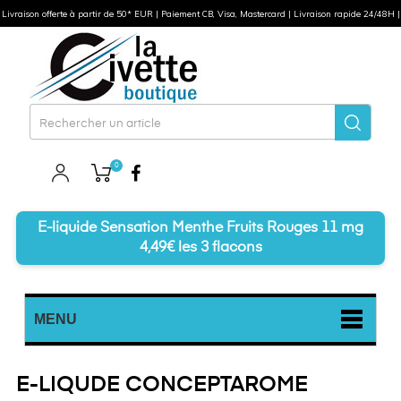
Livraison offerte à partir de 50* EUR | Paiement CB, Visa, Mastercard | Livraison rapide 24/48H |
0
Facebook
E-liquide Sensation Menthe Fruits Rouges 11 mg
4,49€ les 3 flacons
MENU
E-LIQUDE CONCEPTAROME