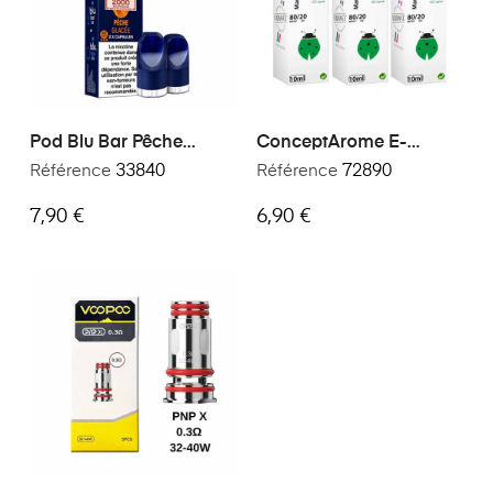
Pod Blu Bar Pêche
ConceptArome E-
Glacée
Liquide Premium Saveur
Référence
33840
Référence
72890
Maryland 30ml
7,90 €
6,90 €