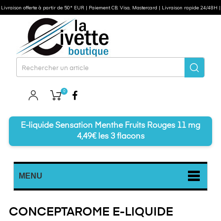
Livraison offerte à partir de 50* EUR | Paiement CB, Visa, Mastercard | Livraison rapide 24/48H |
0
Facebook
E-liquide Sensation Menthe Fruits Rouges 11 mg
4,49€ les 3 flacons
MENU
CONCEPTAROME E-LIQUIDE