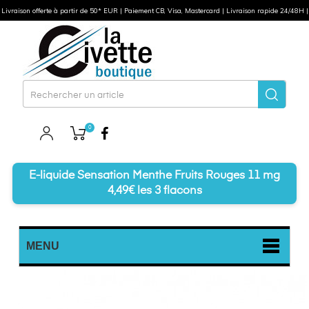
Livraison offerte à partir de 50* EUR | Paiement CB, Visa, Mastercard | Livraison rapide 24/48H |
0
Facebook
E-liquide Sensation Menthe Fruits Rouges 11 mg
4,49€ les 3 flacons
MENU