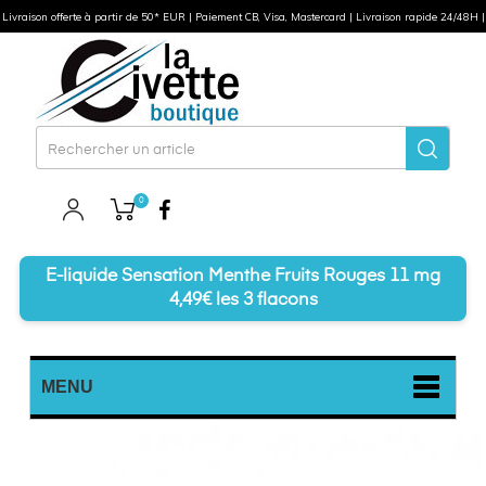
Livraison offerte à partir de 50* EUR | Paiement CB, Visa, Mastercard | Livraison rapide 24/48H |
0
Facebook
E-liquide Sensation Menthe Fruits Rouges 11 mg
4,49€ les 3 flacons
MENU