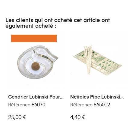
Les clients qui ont acheté cet article ont
également acheté :
RUPTURE DE STOCK
Cendrier Lubinski Pour
Nettoies Pipe Lubinski
Pipe
Abrasifs Conique
Référence
86070
Référence
865012
25,00 €
4,40 €