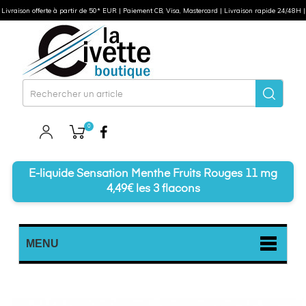
Livraison offerte à partir de 50* EUR | Paiement CB, Visa, Mastercard | Livraison rapide 24/48H |
0
Facebook
E-liquide Sensation Menthe Fruits Rouges 11 mg
4,49€ les 3 flacons
MENU