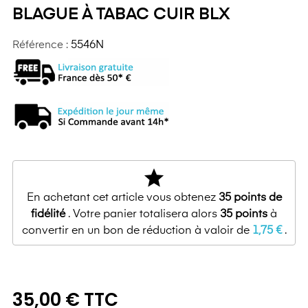
BLAGUE À TABAC CUIR BLX
Référence :
5546N
star
En achetant cet article vous obtenez
35
points de
fidélité
. Votre panier totalisera alors
35
points
à
convertir en un bon de réduction à valoir de
1,75 €
.
35,00 € TTC