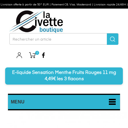
Livraison offerte à partir de 50* EUR | Paiement CB, Visa, Mastercard | Livraison rapide 24/48H |
0
Facebook
E-liquide Sensation Menthe Fruits Rouges 11 mg
4,49€ les 3 flacons
MENU