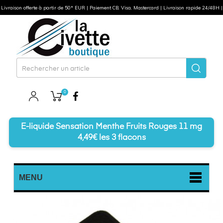
Livraison offerte à partir de 50* EUR | Paiement CB, Visa, Mastercard | Livraison rapide 24/48H |
0
Facebook
E-liquide Sensation Menthe Fruits Rouges 11 mg
4,49€ les 3 flacons
MENU