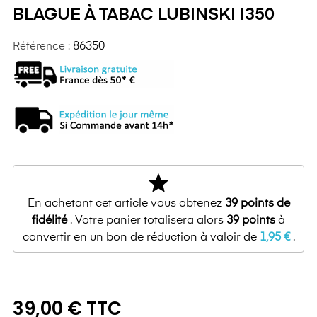
BLAGUE À TABAC LUBINSKI I350
Référence :
86350
star
En achetant cet article vous obtenez
39
points de
fidélité
. Votre panier totalisera alors
39
points
à
convertir en un bon de réduction à valoir de
1,95 €
.
39,00 € TTC