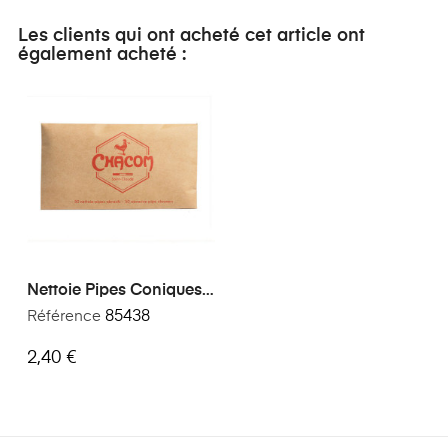
Les clients qui ont acheté cet article ont
également acheté :
Nettoie Pipes Coniques
Et Abrasifs Chacom
Référence
85438
2,40 €