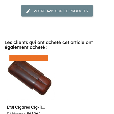
VOTRE AVIS SUR CE PRODUIT ?
Les clients qui ont acheté cet article ont
également acheté :
RUPTURE DE STOCK
Etui Cigares Cig-R
Robusto Brun Rétro