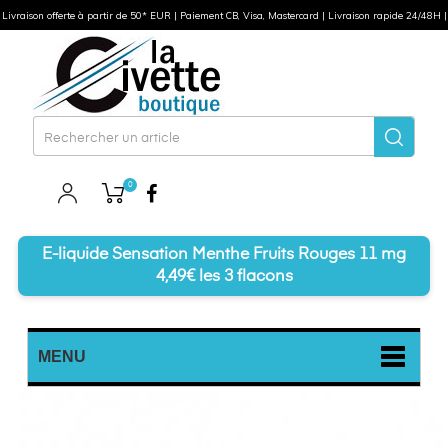
Livraison offerte à partir de 50* EUR | Paiement CB, Visa, Mastercard | Livraison rapide 24/48H |
0
Facebook
E-liquide Sensation Menthe Fruits Rouges 11 mg
4,49€ les 3 flacons
MENU