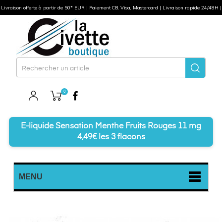
Livraison offerte à partir de 50* EUR | Paiement CB, Visa, Mastercard | Livraison rapide 24/48H |
0
Facebook
E-liquide Sensation Menthe Fruits Rouges 11 mg
4,49€ les 3 flacons
MENU