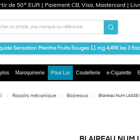
artir de 50* EUR | Paiement CB, Visa, Mastercard | Liv
iquide Sensation Menthe Fruits Rouges 11 mg 4,49€ les 3 fla
ylos
Maroquinerie
Pour Lui
Coutellerie
e-Cigarette
E
i
Rasoirs mécanique
Blaireaux
Blaireau Num LASSE P
BLAIREAU NUM 