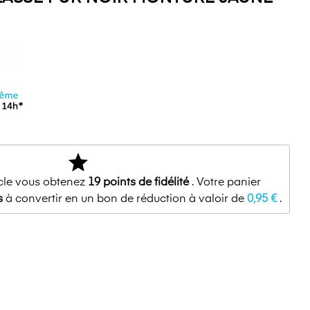
star
icle vous obtenez
19
points de fidélité
. Votre panier
s
à convertir en un bon de réduction à valoir de
0,95 €
.