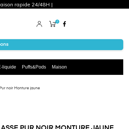
raison rapide 24/48H |
0
Facebook
cons
-liquide
Puffs&Pods
Maison
ur noir Monture jaune
LASSE PUR NOIR MONTURE JAUNE