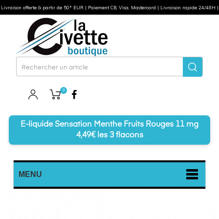
Livraison offerte à partir de 50* EUR | Paiement CB, Visa, Mastercard | Livraison rapide 24/48H |
0
Facebook
E-liquide Sensation Menthe Fruits Rouges 11 mg
4,49€ les 3 flacons
MENU