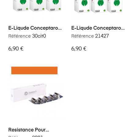
E-Liqude Conceptarome
E-Liqude Conceptarome
Citron 30 Ml
Passion 30 Ml
Référence
30cit0
Référence
21427
6,90 €
6,90 €
RUPTURE DE STOCK
Resistance Pour
Cigarettes AIO 0,6 Ohm