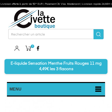
Livraison offerte à partir de 50* EUR | Paiement CB, Visa, Mastercard | Livraison rapide 24/48H |
0
Facebook
E-liquide Sensation Menthe Fruits Rouges 11 mg
4,49€ les 3 flacons
MENU