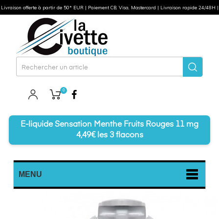
Livraison offerte à partir de 50* EUR | Paiement CB, Visa, Mastercard | Livraison rapide 24/48H |
0
Facebook
E-liquide Sensation Menthe Fruits Rouges 11 mg
4,49€ les 3 flacons
MENU