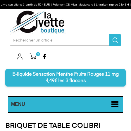
Livraison offerte à partir de 50* EUR | Paiement CB, Visa, Mastercard | Livraison rapide 24/48H |
0
Facebook
E-liquide Sensation Menthe Fruits Rouges 11 mg
4,49€ les 3 flacons
MENU
BRIQUET DE TABLE COLIBRI