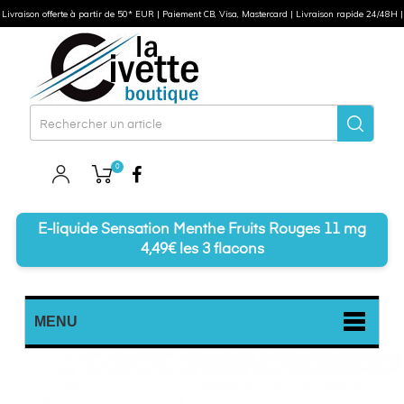
Livraison offerte à partir de 50* EUR | Paiement CB, Visa, Mastercard | Livraison rapide 24/48H |
0
Facebook
E-liquide Sensation Menthe Fruits Rouges 11 mg
4,49€ les 3 flacons
MENU