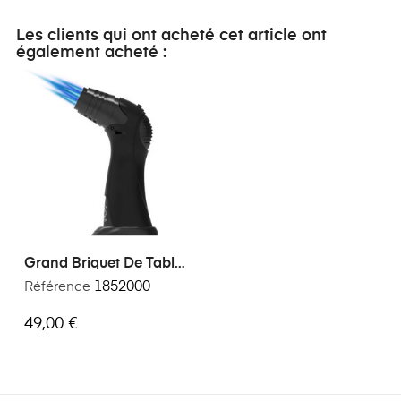
Les clients qui ont acheté cet article ont
également acheté :
Grand Briquet De Table
Myon 5 Jets
Référence
1852000
49,00 €