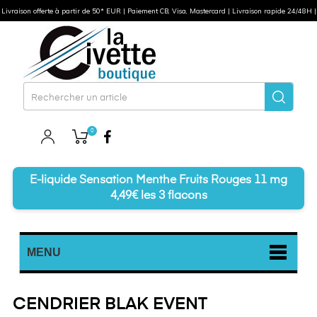
Livraison offerte à partir de 50* EUR | Paiement CB, Visa, Mastercard | Livraison rapide 24/48H |
0
Facebook
E-liquide Sensation Menthe Fruits Rouges 11 mg
4,49€ les 3 flacons
MENU
CENDRIER BLAK EVENT