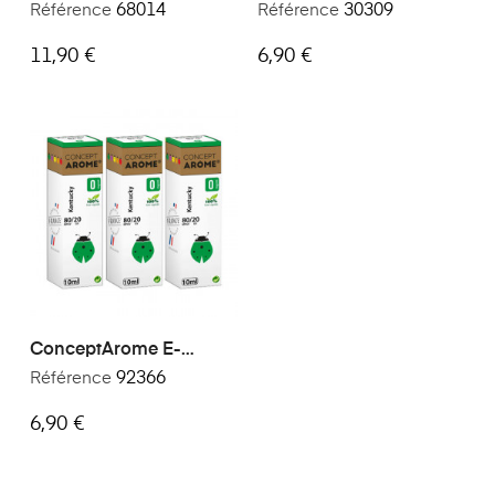
Ohm
Liquide Premium Saveur
Référence
68014
Référence
30309
Tobacco 30ml
11,90 €
6,90 €
ConceptArome E-
Liquide Premium Saveur
Référence
92366
Kentucky 30ml
6,90 €