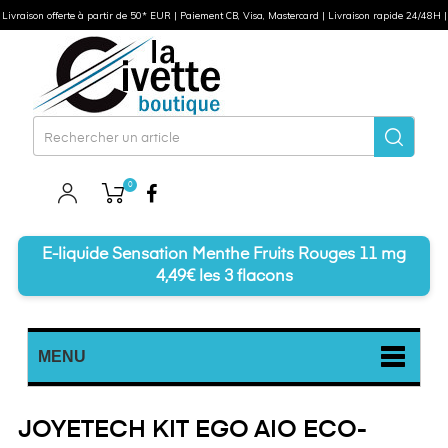
Livraison offerte à partir de 50* EUR | Paiement CB, Visa, Mastercard | Livraison rapide 24/48H |
0
Facebook
E-liquide Sensation Menthe Fruits Rouges 11 mg
4,49€ les 3 flacons
MENU
JOYETECH KIT EGO AIO ECO-