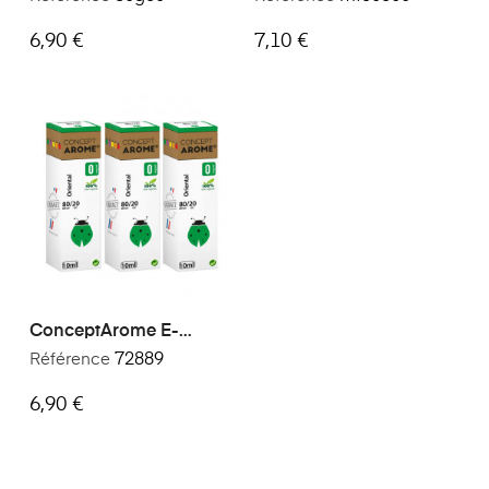
50/50
6,90 €
7,10 €
ConceptArome E-
Liquide Premium Saveur
Référence
72889
Oriental 30ml
6,90 €