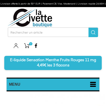
Livraison offerte à partir de 50* EUR | Paiement CB, Visa, Mastercard | Livraison rapide 24/48H |
0
Facebook
E-liquide Sensation Menthe Fruits Rouges 11 mg
4,49€ les 3 flacons
MENU