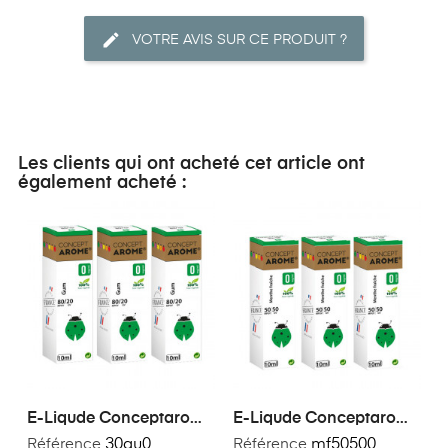
VOTRE AVIS SUR CE PRODUIT ?
Les clients qui ont acheté cet article ont
également acheté :
E-Liqude Conceptarome
E-Liqude Conceptarome
Gum 30 Ml
Menthe Fraiche 30ml
Référence
30gu0
Référence
mf50500