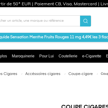
artir de 50* EUR | Paiement CB, Visa, Mastercard | Liv
iquide Sensation Menthe Fruits Rouges 11 mg 4,49€ les 3 fla
ylos
Maroquinerie
Pour Lui
Coutellerie
e-Cigarette
E
les Cigares
Accéssoires cigares
Coupe-cigare
Coup
COUPE CIGARES