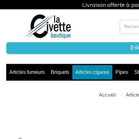
Livraison offerte à p
E-l
Articles fumeurs
Briquets
Articles cigares
Pipes
St
Accueil
Artic