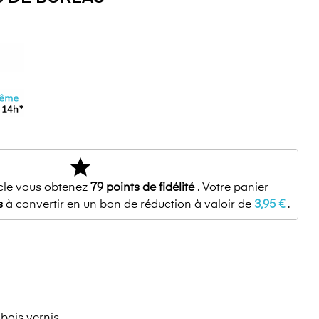
star
icle vous obtenez
79
points de fidélité
. Votre panier
s
à convertir en un bon de réduction à valoir de
3,95 €
.
bois vernis