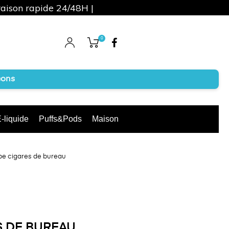
raison rapide 24/48H |
0
Facebook
cons
-liquide
Puffs&Pods
Maison
e cigares de bureau
 DE BUREAU