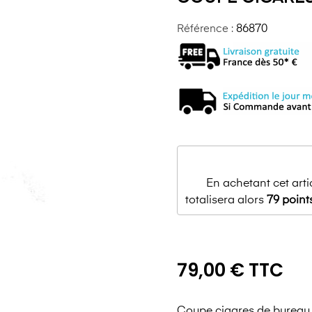
Référence :
86870
En achetant cet art
totalisera alors
79
point
79,00 € TTC
Coupe cigares de bureau 