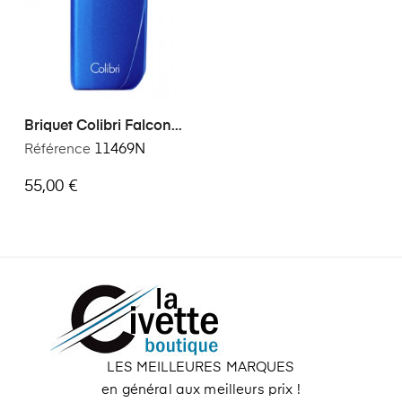
Briquet Colibri Falcon
Metalic
Référence
11469N
55,00 €
LES MEILLEURES MARQUES
en général aux meilleurs prix !