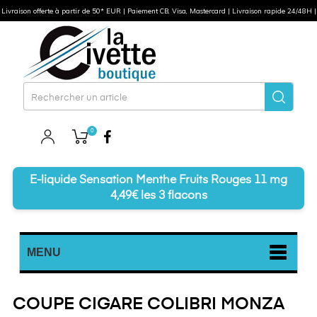
Livraison offerte à partir de 50* EUR | Paiement CB, Visa, Mastercard | Livraison rapide 24/48H |
0
Facebook
E-liquide Sensation Menthe Fruits Rouges 11 mg
4,49€ les 3 flacons
MENU
COUPE CIGARE COLIBRI MONZA