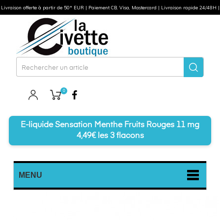
Livraison offerte à partir de 50* EUR | Paiement CB, Visa, Mastercard | Livraison rapide 24/48H |
0
Facebook
E-liquide Sensation Menthe Fruits Rouges 11 mg
4,49€ les 3 flacons
MENU