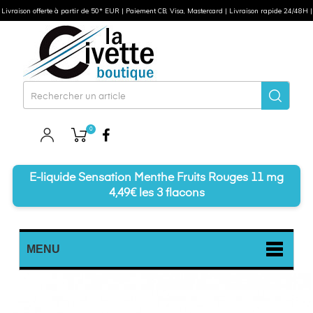
Livraison offerte à partir de 50* EUR | Paiement CB, Visa, Mastercard | Livraison rapide 24/48H |
0
Facebook
E-liquide Sensation Menthe Fruits Rouges 11 mg
4,49€ les 3 flacons
MENU