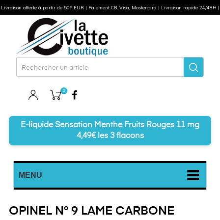
Livraison offerte à partir de 50* EUR | Paiement CB, Visa, Mastercard | Livraison rapide 24/48H |
0
Facebook
E-liquide Sensation Menthe Fruits Rouges 11 mg
4,49€ les 3 flacons
MENU
OPINEL N° 9 LAME CARBONE