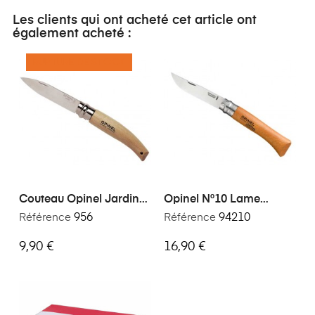
Les clients qui ont acheté cet article ont
également acheté :
RUPTURE DE STOCK
Couteau Opinel Jardin
Opinel N°10 Lame
Le Pointu N°8
Carbone
Référence
956
Référence
94210
9,90 €
16,90 €