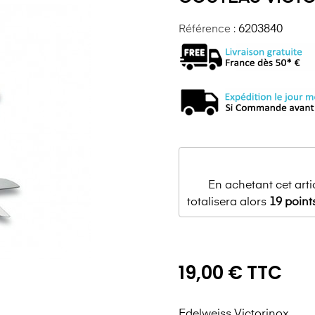
Référence :
6203840
En achetant cet art
totalisera alors
19
point
19,00 € TTC
Edelweiss Victorinox