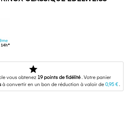
star
icle vous obtenez
19
points de fidélité
. Votre panier
s
à convertir en un bon de réduction à valoir de
0,95 €
.