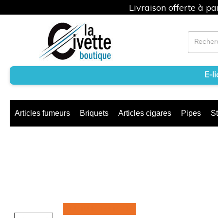
Livraison offerte à p
E-l
Articles fumeurs
Briquets
Articles cigares
Pipes
St
RUPTURE DE STOCK