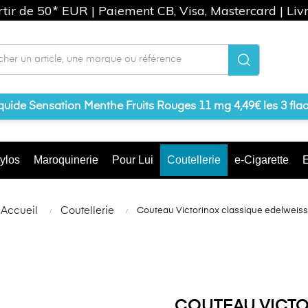
artir de 50* EUR | Paiement CB, Visa, Mastercard | Liv
iquide Sensation Menthe Fruits Rouges 11 mg 4,49€ les 3 fla
ylos
Maroquinerie
Pour Lui
Coutellerie
e-Cigarette
E
Accueil
Coutellerie
Couteau Victorinox classique edelweiss
COUTEAU VICTO