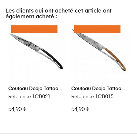
Les clients qui ont acheté cet article ont
également acheté :
RUPTURE DE STOCK
RUPTURE DE STOCK
Couteau Deejo Tattoo
Couteau Deejo Tattoo
Crane Latino
Poisson
Référence
1CB021
Référence
1CB015
54,90 €
54,90 €