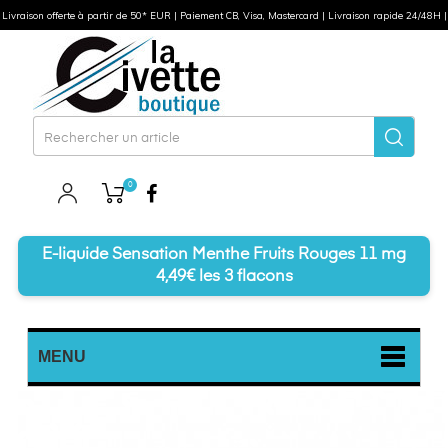
Livraison offerte à partir de 50* EUR | Paiement CB, Visa, Mastercard | Livraison rapide 24/48H |
0
Facebook
E-liquide Sensation Menthe Fruits Rouges 11 mg
4,49€ les 3 flacons
MENU