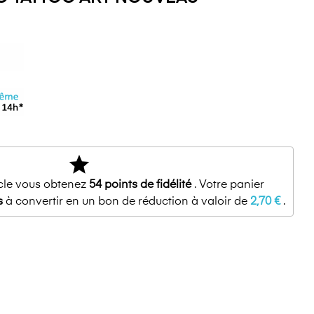
star
icle vous obtenez
54
points de fidélité
. Votre panier
s
à convertir en un bon de réduction à valoir de
2,70 €
.