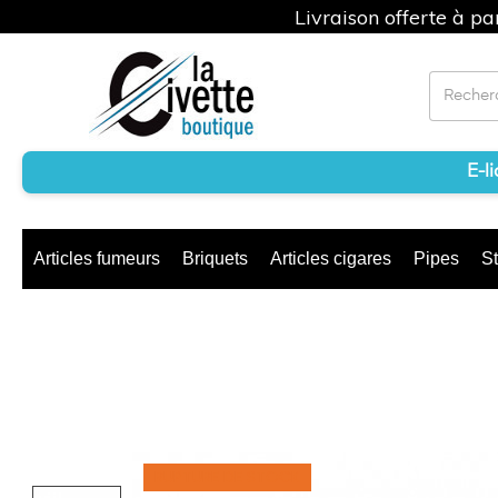
Livraison offerte à p
E-l
Articles fumeurs
Briquets
Articles cigares
Pipes
St
RUPTURE DE STOCK