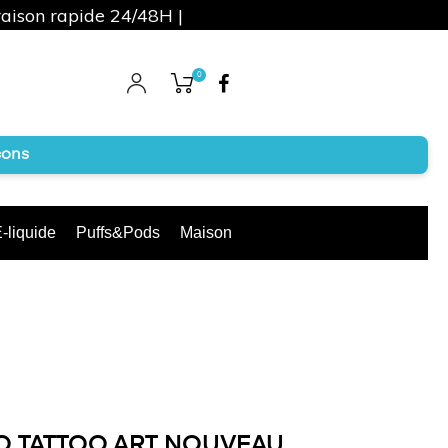
raison rapide 24/48H |
0
Facebook
cons
-liquide
Puffs&Pods
Maison
O TATTOO ART NOUVEAU