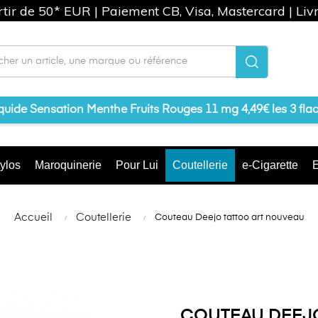
artir de 50* EUR | Paiement CB, Visa, Mastercard | Liv
iquide Sensation Menthe Fruits Rouges 11 mg 4,49€ les 3 fla
ylos
Maroquinerie
Pour Lui
Coutellerie
e-Cigarette
E
Accueil
Coutellerie
Couteau Deejo tattoo art nouveau
COUTEAU DEEJ