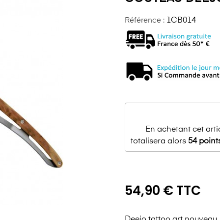
Référence :
1CB014
En achetant cet art
totalisera alors
54
point
54,90 € TTC
Deejo tattoo art nouveau