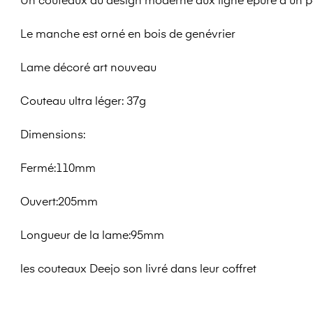
Un couteaux au désign moderne aux ligne épuré d'un poi
Le manche est orné en bois de genévrier
Lame décoré art nouveau
Couteau ultra léger: 37g
Dimensions:
Fermé:110mm
Ouvert:205mm
Longueur de la lame:95mm
les couteaux Deejo son livré dans leur coffret