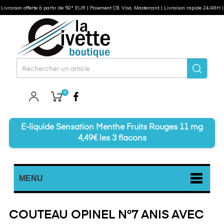
Livraison offerte à partir de 50* EUR | Paiement CB, Visa, Mastercard | Livraison rapide 24/48H |
0
Facebook
E-liquide Sensation Menthe Fruits Rouges 11 mg
4,49€ les 3 flacons
MENU
COUTEAU OPINEL N°7 ANIS AVEC