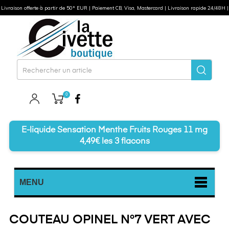
Livraison offerte à partir de 50* EUR | Paiement CB, Visa, Mastercard | Livraison rapide 24/48H |
0
Facebook
E-liquide Sensation Menthe Fruits Rouges 11 mg
4,49€ les 3 flacons
MENU
COUTEAU OPINEL N°7 VERT AVEC