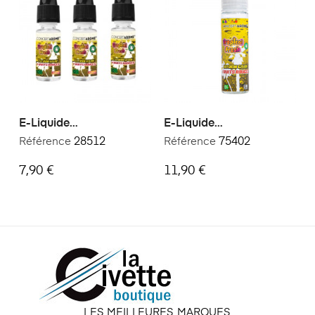
E-Liquide
E-Liquide
Conceptarôme Tropical
Conceptarôme Tropical
Référence
28512
Référence
75402
Fresh Xtrem 30 Ml N°4
Fresh Xtrem 50 Ml N°4
7,90 €
11,90 €
LES MEILLEURES MARQUES