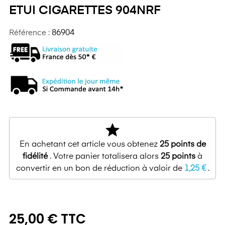
ETUI CIGARETTES 904NRF
Référence :
86904
star
En achetant cet article vous obtenez
25
points de
fidélité
. Votre panier totalisera alors
25
points
à
convertir en un bon de réduction à valoir de
1,25 €
.
25,00 € TTC