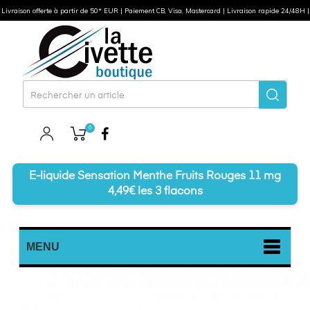
Livraison offerte à partir de 50* EUR | Paiement CB, Visa, Mastercard | Livraison rapide 24/48H |
0
Facebook
E-liquide Sensation Menthe Fruits Rouges 11 mg
4,49€ les 3 flacons
MENU