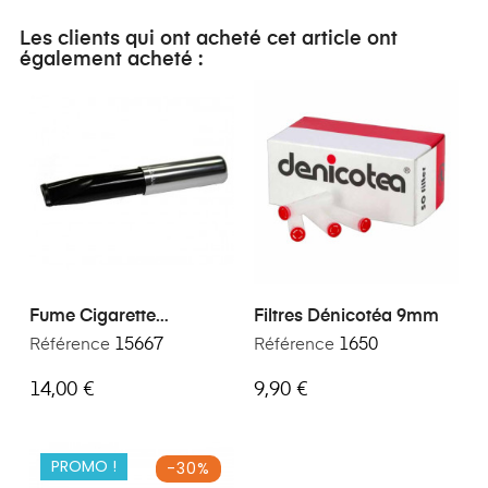
Les clients qui ont acheté cet article ont
également acheté :
Fume Cigarette
Filtres Dénicotéa 9mm
Dénicotéa Court 15851
Référence
15667
Référence
1650
14,00 €
9,90 €
PROMO !
-30%