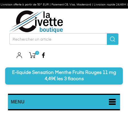
Livraison offerte à partir de 50* EUR | Paiement CB, Visa, Mastercard | Livraison rapide 24/48H |
0
Facebook
E-liquide Sensation Menthe Fruits Rouges 11 mg
4,49€ les 3 flacons
MENU