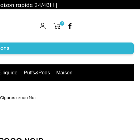
raison rapide 24/48H |
0
Facebook
cons
-liquide
Puffs&Pods
Maison
 Cigares croco Noir