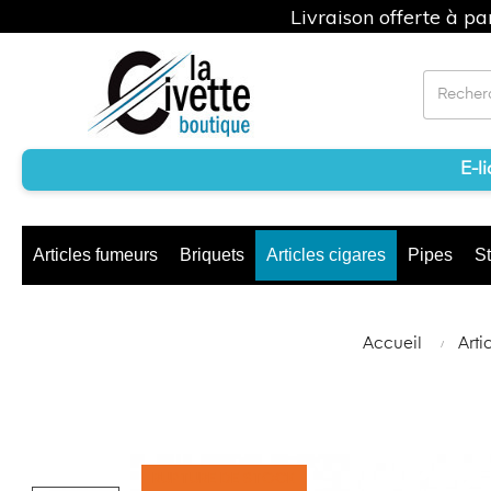
Livraison offerte à p
E-l
Articles fumeurs
Briquets
Articles cigares
Pipes
St
Accueil
Arti
RUPTURE DE STOCK