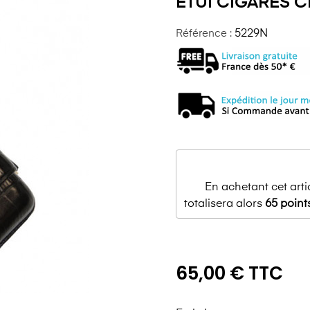
ETUI CIGARES 
Référence :
5229N
En achetant cet art
totalisera alors
65
point
65,00 € TTC