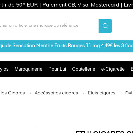
artir de 50* EUR | Paiement CB, Visa, Mastercard | Liv
iquide Sensation Menthe Fruits Rouges 11 mg 4,49€ les 3 fla
ylos
Maroquinerie
Pour Lui
Coutellerie
e-Cigarette
E
cles Cigares
Accéssoires cigares
Etuis cigares
Etui