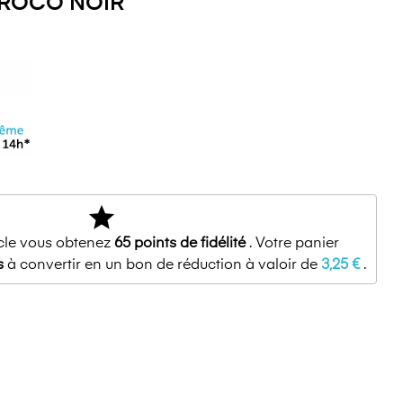
CROCO NOIR
star
icle vous obtenez
65
points de fidélité
. Votre panier
s
à convertir en un bon de réduction à valoir de
3,25 €
.