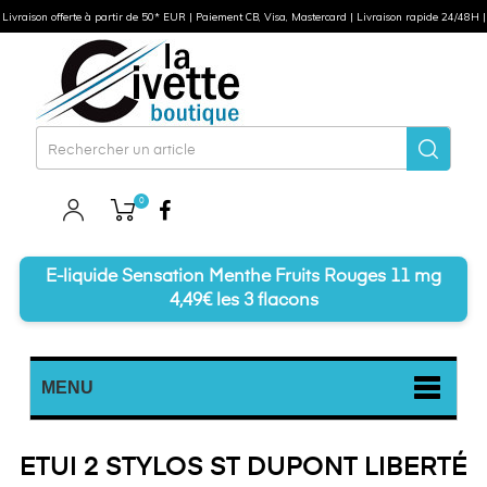
Livraison offerte à partir de 50* EUR | Paiement CB, Visa, Mastercard | Livraison rapide 24/48H |
0
Facebook
E-liquide Sensation Menthe Fruits Rouges 11 mg
4,49€ les 3 flacons
MENU
ETUI 2 STYLOS ST DUPONT LIBERTÉ