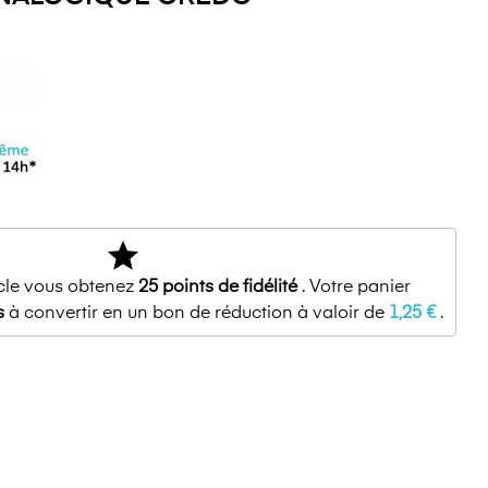
star
icle vous obtenez
25
points de fidélité
. Votre panier
s
à convertir en un bon de réduction à valoir de
1,25 €
.