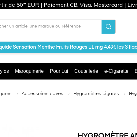
artir de 50* EUR | Paiement CB, Visa, Mastercard | Liv
iquide Sensation Menthe Fruits Rouges 11 mg 4,49€ les 3 fla
ylos
Maroquinerie
Pour Lui
Coutellerie
e-Cigarette
E
igares
Accessoires caves
Hygromètres cigares
Hyg
HYGROMÈTRE A