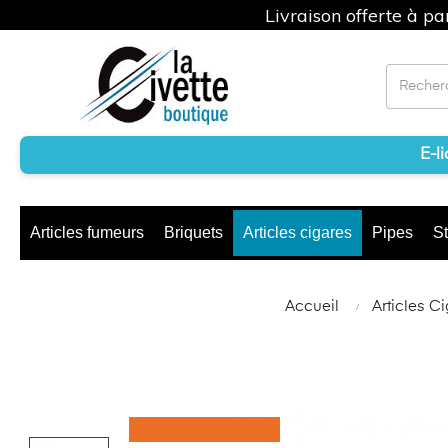
Livraison offerte à p
E-l
Articles fumeurs
Briquets
Articles cigares
Pipes
St
Accueil
Articles C
RUPTURE DE STOCK