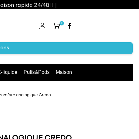
raison rapide 24/48H |
0
Facebook
cons
-liquide
Puffs&Pods
Maison
romètre analogique Credo
NALOGIQUE CREDO