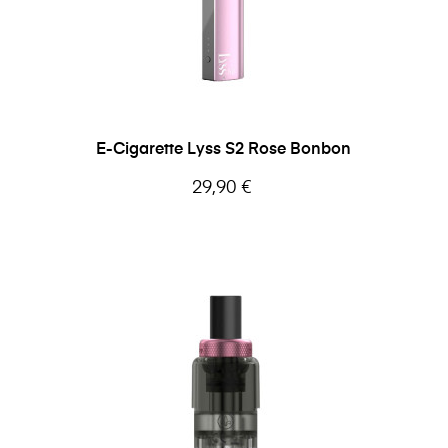
E-Cigarette Lyss S2 Rose Bonbon
Prix
29,90 €