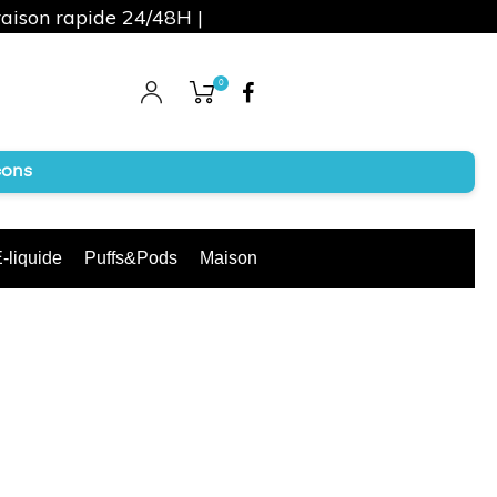
raison rapide 24/48H |
0
Facebook
cons
-liquide
Puffs&Pods
Maison