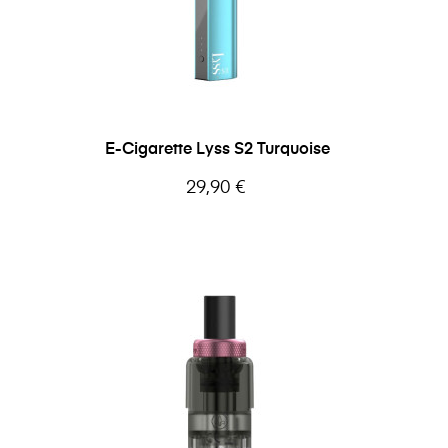
E-Cigarette Lyss S2 Turquoise
Prix
29,90 €