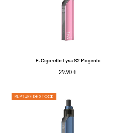
E-Cigarette Lyss S2 Magenta
Prix
29,90 €
RUPTURE DE STOCK