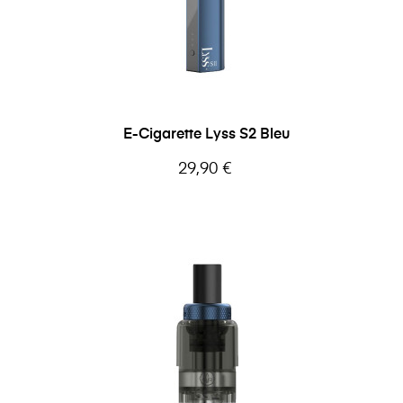
E-Cigarette Lyss S2 Bleu
Prix
29,90 €