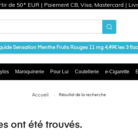
artir de 50* EUR | Paiement CB, Visa, Mastercard | Liv
iquide Sensation Menthe Fruits Rouges 11 mg 4,49€ les 3 fla
ylos
Maroquinerie
Pour Lui
Coutellerie
e-Cigarette
E
Accueil
Résultat de la recherche
es ont été trouvés.