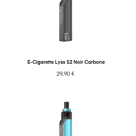
E-Cigarette Lyss S2 Noir Carbone
Prix
29,90 €