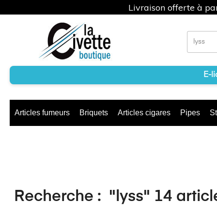
Livraison offerte à p
E-l
Articles fumeurs
Briquets
Articles cigares
Pipes
St
Recherche :
"lyss"
14 articl