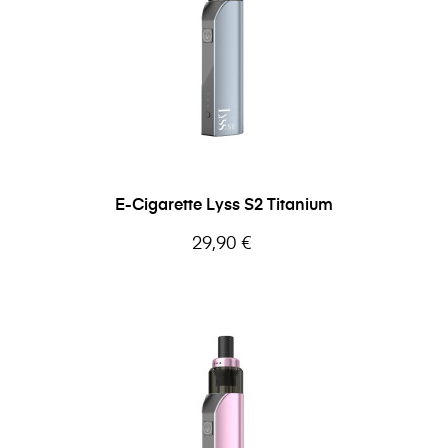
E-Cigarette Lyss S2 Titanium
Prix
29,90 €