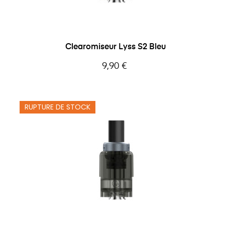
Clearomiseur Lyss S2 Bleu
Prix
9,90 €
RUPTURE DE STOCK