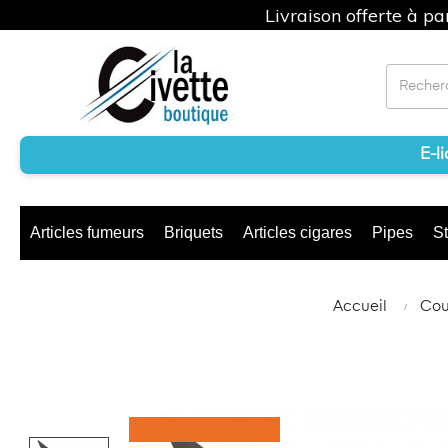
Livraison offerte à p
E-l
Articles fumeurs
Briquets
Articles cigares
Pipes
St
Accueil
Cout
RUPTURE DE STOCK