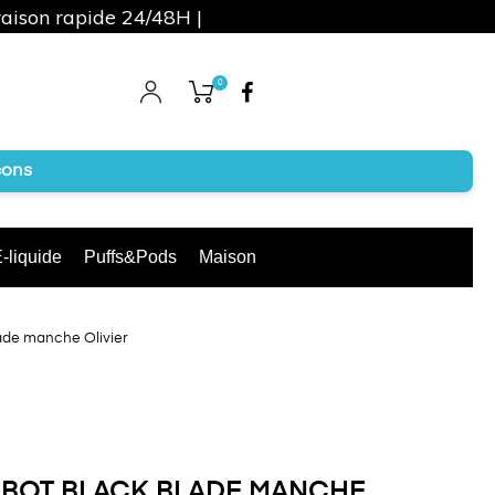
raison rapide 24/48H |
0
Facebook
cons
-liquide
Puffs&Pods
Maison
ade manche Olivier
ABOT BLACK BLADE MANCHE