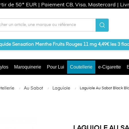
artir de 50* EUR | Paiement CB, Visa, Mastercard | Liv
iquide Sensation Menthe Fruits Rouges 11 mg 4,49€ les 3 fla
ylos
Maroquinerie
Pour Lui
Coutellerie
e-Cigarette
E
ellerie
Au Sabot
Laguiole
Laguiole Au Sabot Black Bl
LAGUIOLE AU S