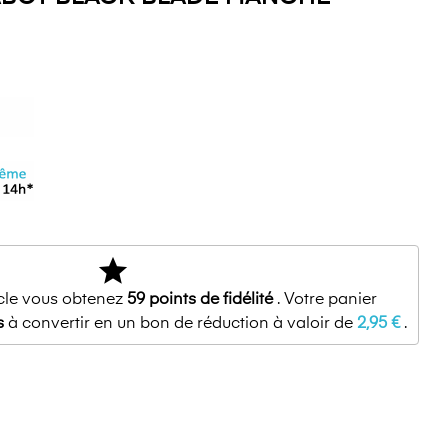
star
icle vous obtenez
59
points de fidélité
. Votre panier
s
à convertir en un bon de réduction à valoir de
2,95 €
.