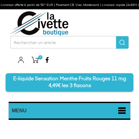
Livraison offerte à partir de 50* EUR | Paiement CB, Visa, Mastercard | Livraison rapide 24/48H |
0
Facebook
E-liquide Sensation Menthe Fruits Rouges 11 mg
4,49€ les 3 flacons
MENU