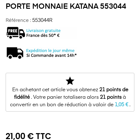
PORTE MONNAIE KATANA 553044
Référence :
553044R
star
En achetant cet article vous obtenez
21
points de
fidélité
. Votre panier totalisera alors
21
points
à
convertir en un bon de réduction à valoir de
1,05 €
.
21,00 € TTC