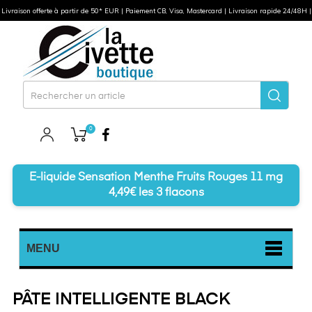
Livraison offerte à partir de 50* EUR | Paiement CB, Visa, Mastercard | Livraison rapide 24/48H |
0
Facebook
E-liquide Sensation Menthe Fruits Rouges 11 mg
4,49€ les 3 flacons
MENU
PÂTE INTELLIGENTE BLACK