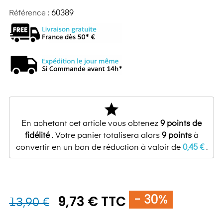
Référence :
60389
star
En achetant cet article vous obtenez
9
points de
fidélité
. Votre panier totalisera alors
9
points
à
convertir en un bon de réduction à valoir de
0,45 €
.
- 30%
9,73 € TTC
13,90 €