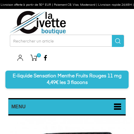
Livraison offerte à partir de 50* EUR | Paiement CB, Visa, Mastercard | Livraison rapide 24/48H |
0
Facebook
E-liquide Sensation Menthe Fruits Rouges 11 mg
4,49€ les 3 flacons
MENU