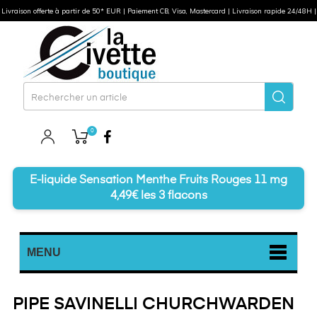
Livraison offerte à partir de 50* EUR | Paiement CB, Visa, Mastercard | Livraison rapide 24/48H |
0
Facebook
E-liquide Sensation Menthe Fruits Rouges 11 mg
4,49€ les 3 flacons
MENU
PIPE SAVINELLI CHURCHWARDEN