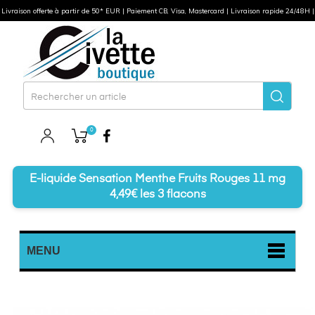
Livraison offerte à partir de 50* EUR | Paiement CB, Visa, Mastercard | Livraison rapide 24/48H |
0
Facebook
E-liquide Sensation Menthe Fruits Rouges 11 mg
4,49€ les 3 flacons
MENU