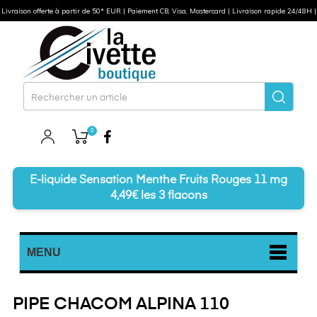
Livraison offerte à partir de 50* EUR | Paiement CB, Visa, Mastercard | Livraison rapide 24/48H |
0
Facebook
E-liquide Sensation Menthe Fruits Rouges 11 mg
4,49€ les 3 flacons
MENU
PIPE CHACOM ALPINA 110