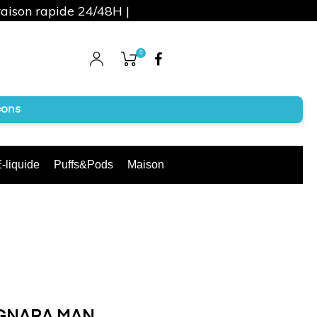
raison rapide 24/48H |
0
Facebook
cons
-liquide
Puffs&Pods
Maison
GNARA MAN