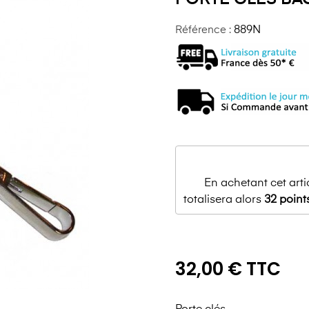
Référence :
889N
En achetant cet art
totalisera alors
32
point
32,00 € TTC