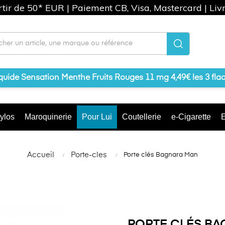
artir de 50* EUR | Paiement CB, Visa, Mastercard | Liv
iquide Sensation Menthe Fruits Rouges 11 mg 4,49€ les 3 fla
ylos
Maroquinerie
Pour Lui
Coutellerie
e-Cigarette
E
Accueil
Porte-cles
Porte clés Bagnara Man
PORTE CLÉS BA