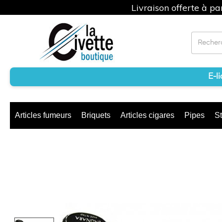
Livraison offerte à p
E-l
Articles fumeurs
Briquets
Articles cigares
Pipes
St