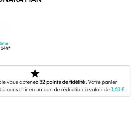
star
icle vous obtenez
32
points de fidélité
. Votre panier
s
à convertir en un bon de réduction à valoir de
1,60 €
.