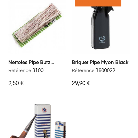
RUPTURE DE STOCK
Nettoies Pipe Butz
Briquet Pipe Myon Black
Choquin
Référence
3100
Référence
1800022
2,50 €
29,90 €