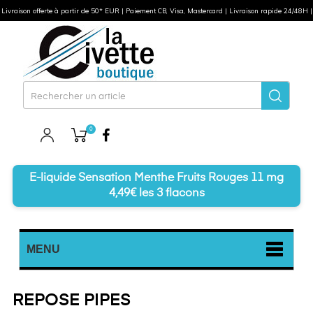
Livraison offerte à partir de 50* EUR | Paiement CB, Visa, Mastercard | Livraison rapide 24/48H |
0
Facebook
E-liquide Sensation Menthe Fruits Rouges 11 mg
4,49€ les 3 flacons
MENU
REPOSE PIPES