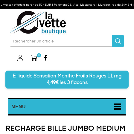
Livraison offerte à partir de 50* EUR | Paiement CB, Visa, Mastercard | Livraison rapide 24/48H |
0
Facebook
E-liquide Sensation Menthe Fruits Rouges 11 mg
4,49€ les 3 flacons
MENU
RECHARGE BILLE JUMBO MEDIUM