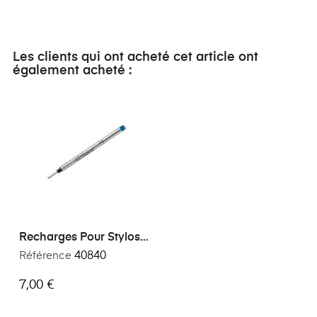
Les clients qui ont acheté cet article ont
également acheté :
Recharges Pour Stylos
Roller St Dupont Bleu
Référence
40840
Medium
7,00 €