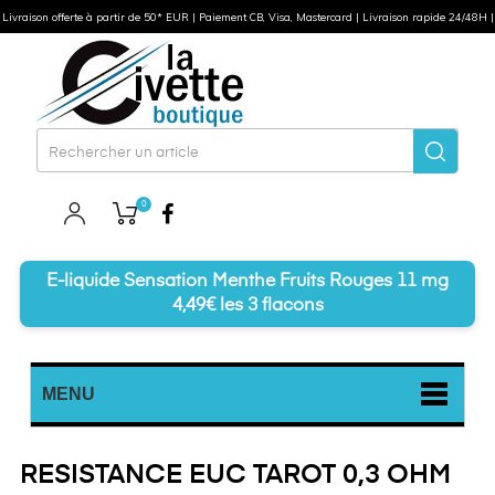
Livraison offerte à partir de 50* EUR | Paiement CB, Visa, Mastercard | Livraison rapide 24/48H |
0
Facebook
E-liquide Sensation Menthe Fruits Rouges 11 mg
4,49€ les 3 flacons
MENU
RESISTANCE EUC TAROT 0,3 OHM