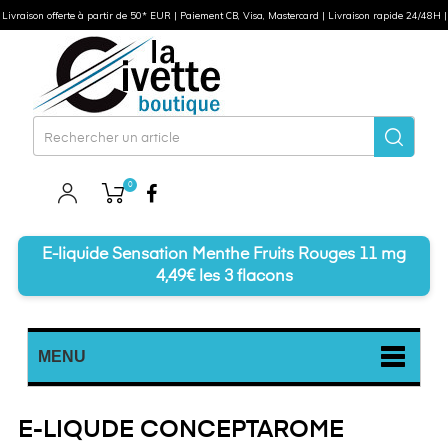
Livraison offerte à partir de 50* EUR | Paiement CB, Visa, Mastercard | Livraison rapide 24/48H |
0
Facebook
E-liquide Sensation Menthe Fruits Rouges 11 mg
4,49€ les 3 flacons
MENU
E-LIQUDE CONCEPTAROME