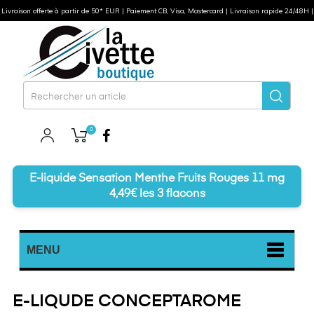
Livraison offerte à partir de 50* EUR | Paiement CB, Visa, Mastercard | Livraison rapide 24/48H |
0
Facebook
E-liquide Sensation Menthe Fruits Rouges 11 mg
4,49€ les 3 flacons
MENU
E-LIQUDE CONCEPTAROME