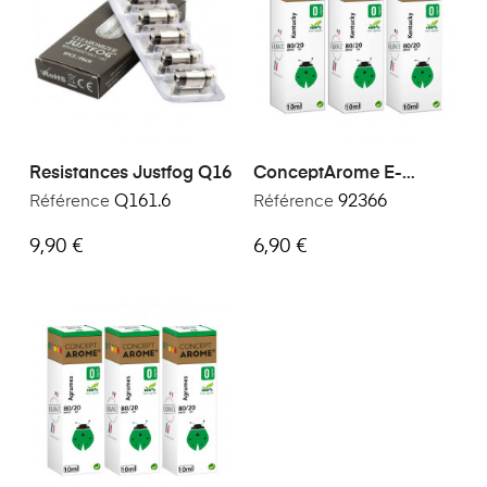
Resistances Justfog Q16
ConceptArome E-
Liquide Premium Saveur
Référence
Q161.6
Référence
92366
Kentucky 30ml
9,90 €
6,90 €