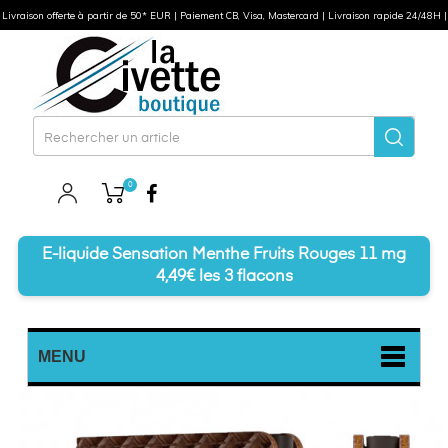
Livraison offerte à partir de 50* EUR | Paiement CB, Visa, Mastercard | Livraison rapide 24/48H |
0
Facebook
E-liquide Sensation Menthe Fruits Rouges 11 mg
4,49€ les 3 flacons
MENU