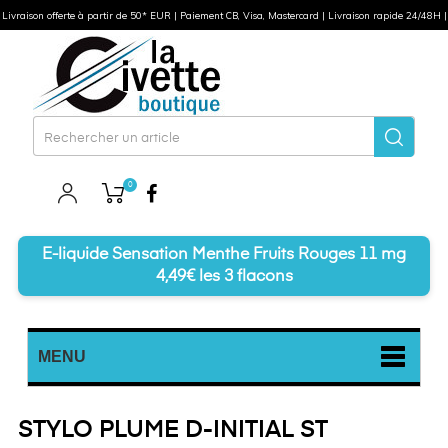
Livraison offerte à partir de 50* EUR | Paiement CB, Visa, Mastercard | Livraison rapide 24/48H |
0
Facebook
E-liquide Sensation Menthe Fruits Rouges 11 mg
4,49€ les 3 flacons
MENU
STYLO PLUME D-INITIAL ST